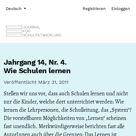
Zur Hauptnavigation springen
Zum Inhalt springen
Zur Fußzeile springen
Administrationsmenü
Sprache
Deutsch
Registrieren
Einloggen
Jahrgang 14,
Nr. 4.
Wie Schulen lernen
Veröffentlicht März 31, 2011
Stellen wir uns vor, dass auch Schulen lernen und nicht
nur die Kinder, welche dort unterrichtet werden: Wie
lernen die Lehrpersonen, die Schulleitung, das „System“?
Die vorstellbaren Möglichkeiten von „Lernen“ scheinen
fast unendlich. Merkwürdigerweise berichten fast alle
AutorInnen auch über die Grenzen: Das Lernen ist