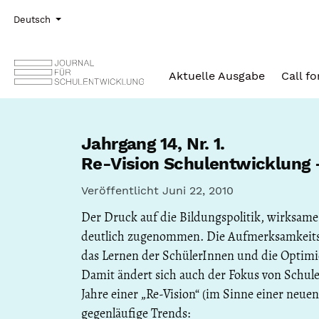
Zur Hauptnavigation springen
Zum Inhalt springen
Zur Fußzeile springen
Administrationsmenü
Sprache
Deutsch
Aktuelle Ausgabe
Call f
Jahrgang 14,
Nr. 1.
Re-Vision Schulentwicklung 
Veröffentlicht Juni 22, 2010
Der Druck auf die Bildungspolitik, wirksam
deutlich zugenommen. Die Aufmerksamkeitsri
das Lernen der SchülerInnen und die Optim
Damit ändert sich auch der Fokus von Schul
Jahre einer „Re-Vision“ (im Sinne einer neue
gegenläufige Trends: